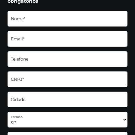
obrigatórios
Nome*
Email*
Telefone
CNPJ*
Cidade
Estado