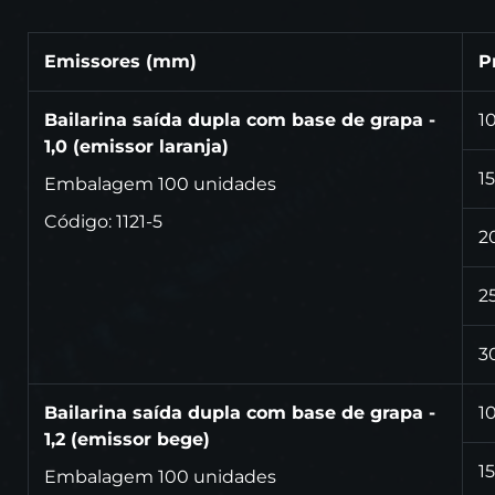
Emissores (mm)
P
Bailarina saída dupla com base de grapa -
1
1,0 (emissor laranja)
15
Embalagem 100 unidades
Código: 1121-5
2
2
3
Bailarina saída dupla com base de grapa -
1
1,2 (emissor bege)
15
Embalagem 100 unidades