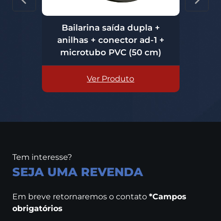
Bailarina saída dupla +
 +
anilhas + conector ad-1 +
0
microtubo PVC (50 cm)
m
Ver Produto
Tem interesse?
SEJA UMA REVENDA
Em breve retornaremos o contato
*Campos
obrigatórios