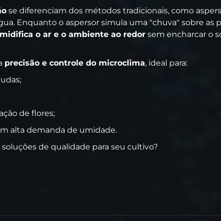
ão
se diferenciam dos métodos tradicionais, como aspers
ua. Enquanto o aspersor simula uma "chuva" sobre as pla
midifica o ar e o ambiente ao redor
sem encharcar o so
na
precisão e controle do microclima
, ideal para:
mudas;
ção de flores;
com alta demanda de umidade.
 soluções de qualidade para seu cultivo?