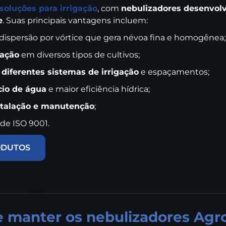
soluções para irrigação
, com
nebulizadores desenvolv
e
. Suas principais vantagens incluem:
ispersão por vórtice que gera névoa fina e homogênea;
cação
em diversos tipos de cultivos;
diferentes sistemas de irrigação
e espaçamentos;
cio de água
e maior eficiência hídrica;
nstalação e manutenção
;
ade ISO 9001.
ODUTOS
e manter os nebulizadores Agr