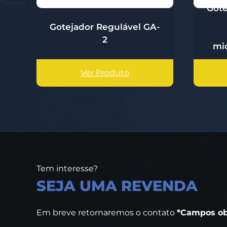
Gote
Gotejador Regulável GA-
1
2
mi
Ver Produto
Tem interesse?
SEJA UMA REVENDA
Em breve retornaremos o contato
*Campos ob