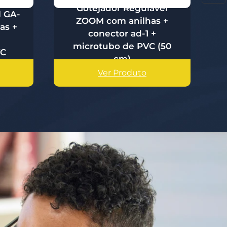
Gotejador Regulável
l GA-
ZOOM com anilhas +
as +
conector ad-1 +
+
microtubo de PVC (50
VC
cm)
Ver Produto