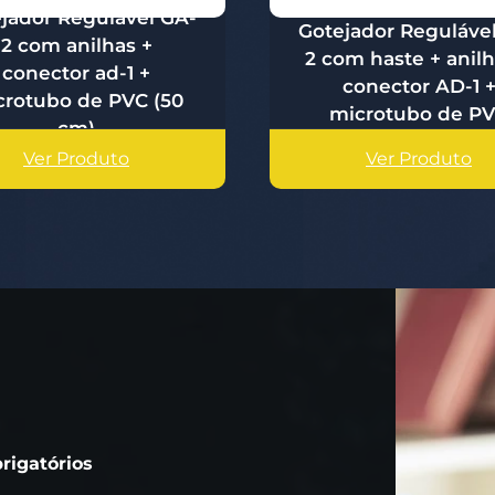
jador Regulável GA-
Gotejador Reguláve
2 com anilhas +
2 com haste + anilh
conector ad-1 +
conector AD-1 
crotubo de PVC (50
microtubo de P
cm)
Ver Produto
Ver Produto
rigatórios