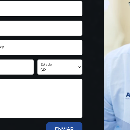
J*
Estado