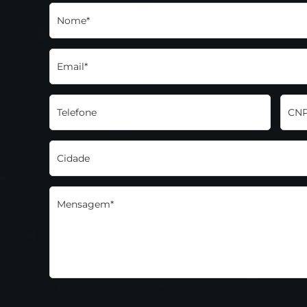
Nome*
Email*
Telefone
CNP
Cidade
Mensagem*